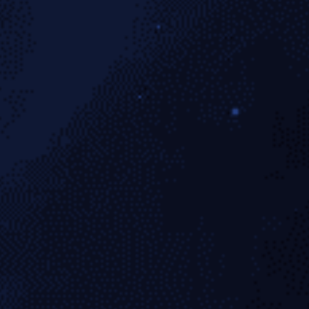
理解比赛进程与策略细节。
战术分析频道
由专业编辑团队策划战术复盘、阵容解构与