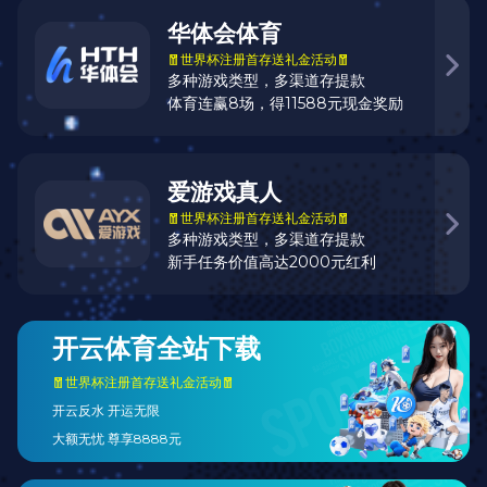
创立初心与品牌愿景
自创立之初，爱游戏就确立了“科技驱动体育创新”的发展方
向，融合赛事直播、数据分析与观赛互动体验，打造兼具专
业性与沉浸感的体育平台。 我们希望通过技术力量让ayx等
体育内容更便捷、更智能地触达全球用户。