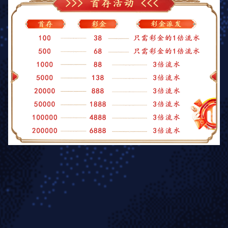
实时数据中心
提供详尽的赛事动态、球员数据、进球时间
轴与胜负走势等，支持图表化展示，助用户