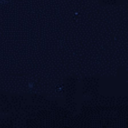
关键回放，服务深度体育爱好者及内容创作
者。
用户社区与弹幕互动