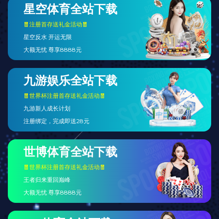
平台技术与服务能力
平台构建了一套高可用的全终端直播服务架构，集成智能风
控、秒级加载、多节点加速等核心技术，确保不同区域用户
都能流畅体验体育赛事。 同时，爱游戏提供全天候客服支
持与数据同步，致力于打造值得信赖的观赛首选平台。