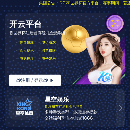
注册入口
爱游戏
APP与网页版入口｜畅
享全球体育赛事与数据服务
欢迎访问
爱游戏
，提供全面覆盖足球、篮球、电
竞等项目的赛事资讯与数据内容， 支持
APP下载
与
网页使用
，每日同步更新千场比赛，聚焦热门
体育内容， 助您轻松获取赛事动态，掌握比赛
节奏。
手机App
网页版